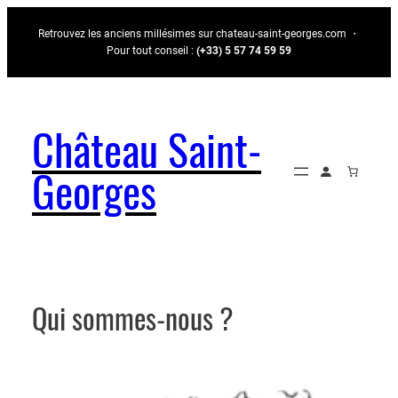
Aller
Retrouvez les anciens millésimes sur chateau-saint-georges.com ・
au
Pour tout conseil :
(+33) 5 57 74 59 59
contenu
Château Saint-
Georges
Qui sommes-nous ?