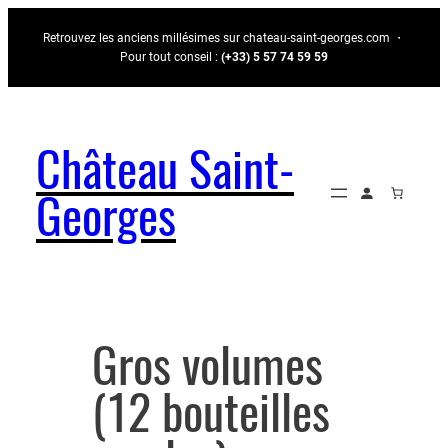
Aller
Retrouvez les anciens millésimes sur chateau-saint-georges.com ・
au
Pour tout conseil :
(+33) 5 57 74 59 59
contenu
Château Saint-
Georges
Gros volumes
(12 bouteilles